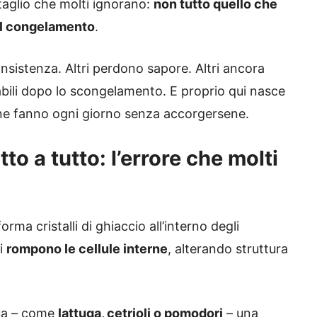
ttaglio che molti ignorano:
non tutto quello che
al congelamento
.
sistenza. Altri perdono sapore. Altri ancora
bili dopo lo scongelamento. E proprio qui nasce
one fanno ogni giorno senza accorgersene.
to a tutto: l’errore che molti
orma cristalli di ghiaccio all’interno degli
li
rompono le cellule interne
, alterando struttura
qua – come
lattuga, cetrioli o pomodori
– una