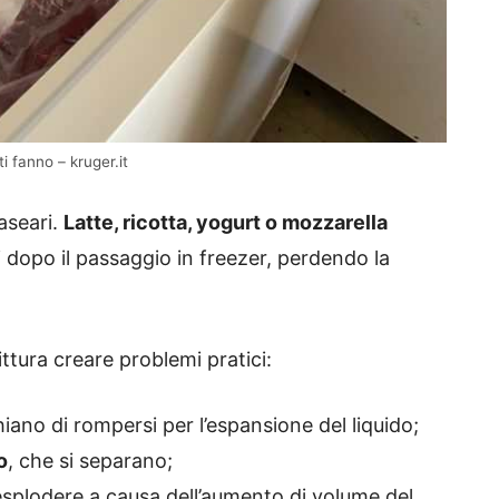
i fanno – kruger.it
aseari.
Latte, ricotta, yogurt o mozzarella
 dopo il passaggio in freezer, perdendo la
ttura creare problemi pratici:
hiano di rompersi per l’espansione del liquido;
o
, che si separano;
splodere a causa dell’aumento di volume del