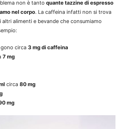
problema non è tanto
quante tazzine di espresso
iamo nel corpo
. La caffeina infatti non si trova
ti altri alimenti e bevande che consumiamo
sempio:
gono circa
3 mg di caffeina
a
7 mg
ml
circa
80 mg
g
90 mg