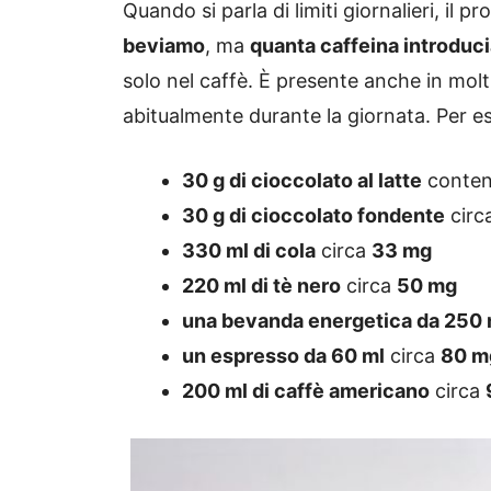
Quando si parla di limiti giornalieri, il 
beviamo
, ma
quanta caffeina introduc
solo nel caffè. È presente anche in mol
abitualmente durante la giornata. Per e
30 g di cioccolato al latte
conten
30 g di cioccolato fondente
circ
330 ml di cola
circa
33 mg
220 ml di tè nero
circa
50 mg
una bevanda energetica da 250 
un espresso da 60 ml
circa
80 m
200 ml di caffè americano
circa