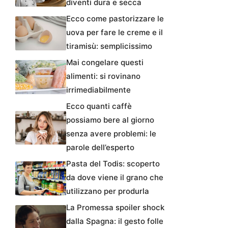
diventi dura e secca
Ecco come pastorizzare le
uova per fare le creme e il
tiramisù: semplicissimo
Mai congelare questi
alimenti: si rovinano
irrimediabilmente
Ecco quanti caffè
possiamo bere al giorno
senza avere problemi: le
parole dell’esperto
Pasta del Todis: scoperto
da dove viene il grano che
utilizzano per produrla
La Promessa spoiler shock
dalla Spagna: il gesto folle