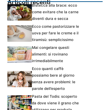
Articoli recenti
Bistecca alla brace: ecco
come evitare che la carne
diventi dura e secca
Ecco come pastorizzare le
uova per fare le creme e il
tiramisù: semplicissimo
Mai congelare questi
alimenti: si rovinano
irrimediabilmente
Ecco quanti caffè
possiamo bere al giorno
senza avere problemi: le
parole dell’esperto
Pasta del Todis: scoperto
da dove viene il grano che
utilizzano per produrla