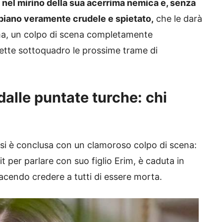
à nel mirino della sua acerrima nemica e, senza
 piano veramente crudele e spietato,
che le darà
mma, un colpo di scena completamente
ette sottoquadro le prossime trame di
dalle puntate turche: chi
si è conclusa con un clamoroso colpo di scena:
t per parlare con suo figlio Erim, è caduta in
acendo credere a tutti di essere morta.